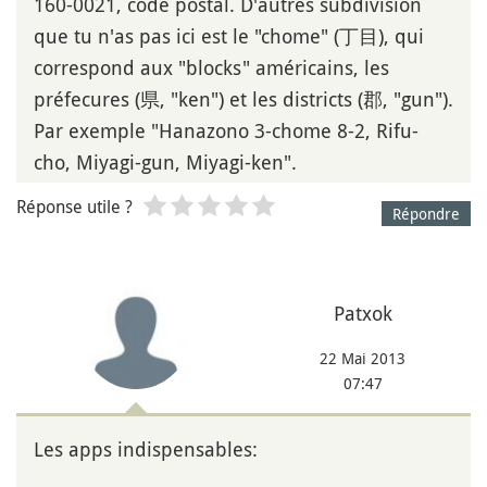
160-0021, code postal. D'autres subdivision
que tu n'as pas ici est le "chome" (丁目), qui
correspond aux "blocks" américains, les
préfecures (県, "ken") et les districts (郡, "gun").
Par exemple "Hanazono 3-chome 8-2, Rifu-
cho, Miyagi-gun, Miyagi-ken".
Réponse utile ?
Répondre
Patxok
22 Mai 2013
07:47
Les apps indispensables: