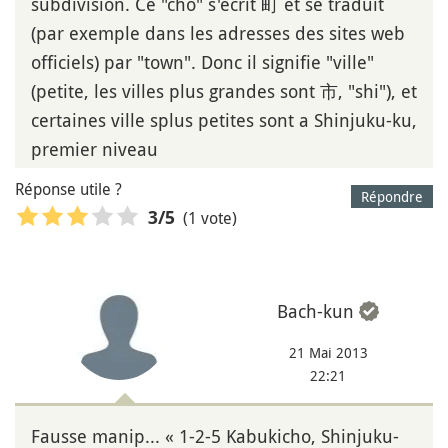
subdivision. Ce "cho" s'écrit 町 et se traduit
(par exemple dans les adresses des sites web
officiels) par "town". Donc il signifie "ville"
(petite, les villes plus grandes sont 市, "shi"), et
certaines ville splus petites sont a Shinjuku-ku,
premier niveau
Réponse utile ?
Répondre
(1 vote)
3
/5
Bach-kun
21 Mai 2013
22:21
Fausse manip... « 1-2-5 Kabukicho, Shinjuku-