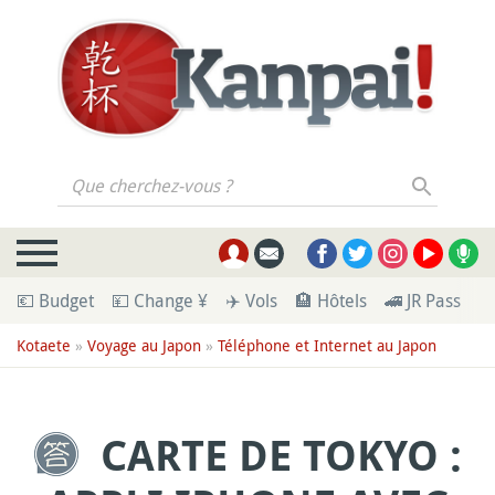
Que cherchez-vous ?
💶 Budget
💴 Change ¥
✈️ Vols
🏨 Hôtels
🚄 JR Pass
🪪
Kotaete
»
Voyage au Japon
»
Téléphone et Internet au Japon
CARTE DE TOKYO :