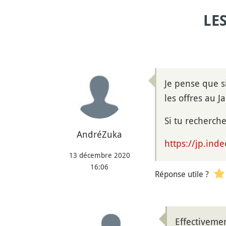
LE
Je pense que s
les offres au J
Si tu recherc
AndréZuka
https://jp.
13 décembre 2020
16:06
Réponse utile ?
Effectivemen