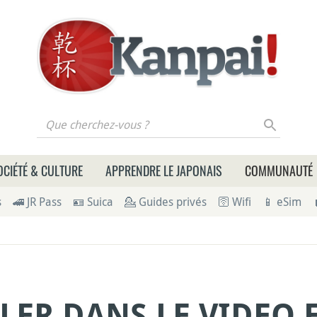
 cherchez-vous ?
OCIÉTÉ & CULTURE
APPRENDRE LE JAPONAIS
COMMUNAUTÉ
s
🚄 JR Pass
🪪 Suica
💁 Guides privés
🛜 Wifi
📱 eSim
LER DANS LE VIDEO 