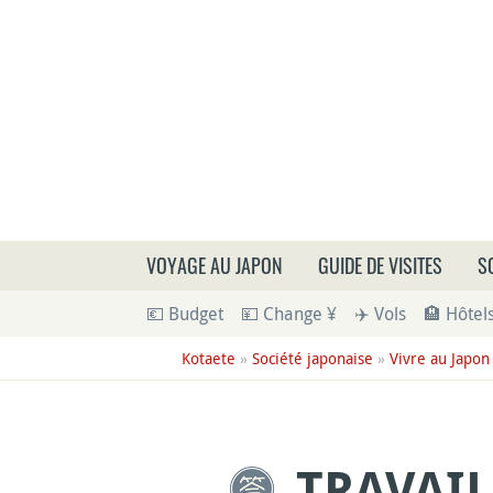
Que
VOYAGE AU JAPON
GUIDE DE VISITES
S
💶 Budget
💴 Change ¥
✈️ Vols
🏨 Hôtel
Kotaete
»
Société japonaise
»
Vivre au Japon
TRAVAIL