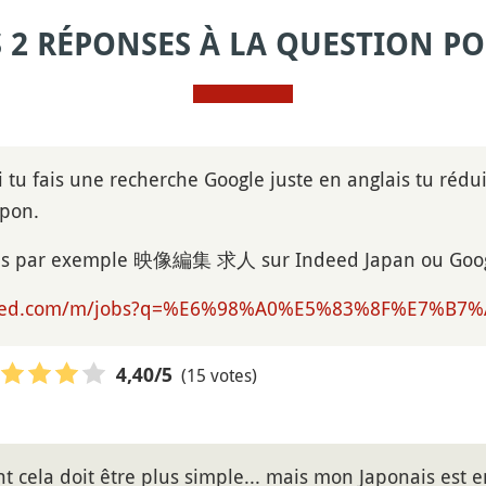
S 2 RÉPONSES À LA QUESTION PO
i tu fais une recherche Google juste en anglais tu réd
apon.
hes par exemple 映像編集 求人 sur Indeed Japan ou Google 
indeed.com/m/jobs?q=%E6%98%A0%E5%83%8F%E7%B
(15 votes)
4,40
/5
t cela doit être plus simple... mais mon Japonais est