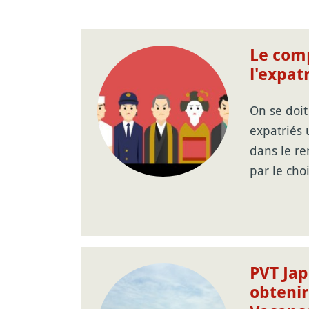
Le com
l'expat
On se doit
expatriés
dans le r
par le cho
PVT Ja
obtenir