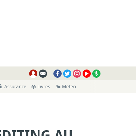
🧳 Assurance
📖 Livres
🌤 Météo
EDITING AU