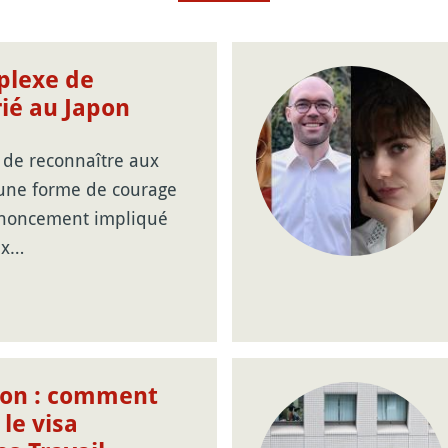
plexe de
rié au Japon
 de reconnaître aux
 une forme de courage
enoncement impliqué
ix…
pon : comment
 le visa