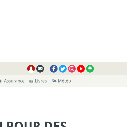
🧳 Assurance
📖 Livres
🌤 Météo
N POUR DES