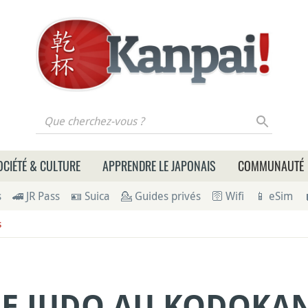
 cherchez-vous ?
OCIÉTÉ & CULTURE
APPRENDRE LE JAPONAIS
COMMUNAUTÉ
s
🚄 JR Pass
🪪 Suica
💁 Guides privés
🛜 Wifi
📱 eSim
s
DE JUDO AU KODOKA