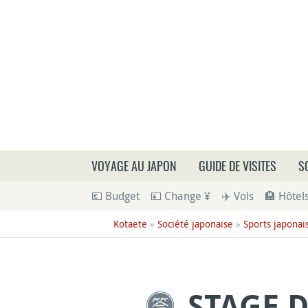
Que
VOYAGE AU JAPON
GUIDE DE VISITES
S
💶 Budget
💴 Change ¥
✈️ Vols
🏨 Hôtel
Kotaete
»
Société japonaise
»
Sports japonai
STAGE 