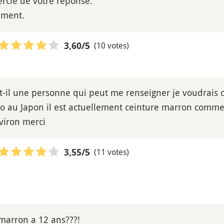
rcie de votre réponse.
ement.
(10 votes)
3,60
/5
-t-il une personne qui peut me renseigner je voudrais
do au Japon il est actuellement ceinture marron comme
viron merci
(11 votes)
3,55
/5
marron a 12 ans???!