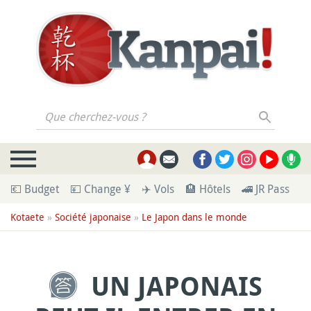
Que cherchez-vous ?
💶 Budget
💴 Change ¥
✈️ Vols
🏨 Hôtels
🚄 JR Pass
🪪
Kotaete
»
Société japonaise
»
Le Japon dans le monde
UN JAPONAIS