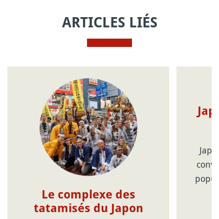
ARTICLES LIÉS
Jap
Japa
conve
popul
Le complexe des
tatamisés du Japon