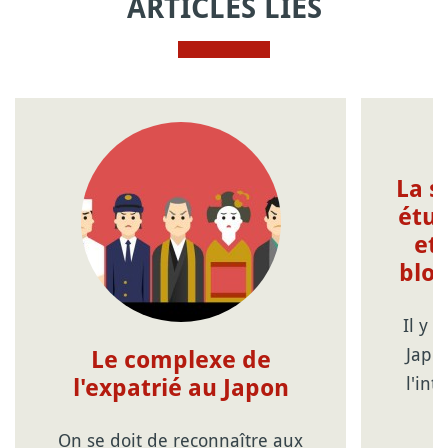
ARTICLES LIÉS
La s
étud
et 
bloq
Il y 
Japon
Le complexe de
l'int
l'expatrié au Japon
On se doit de reconnaître aux