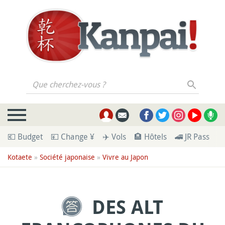
Que cherchez-vous ?
💶 Budget
💴 Change ¥
✈️ Vols
🏨 Hôtels
🚄 JR Pass
🪪
Kotaete
»
Société japonaise
»
Vivre au Japon
DES ALT