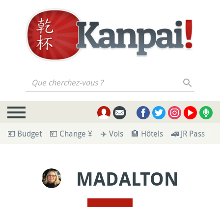
Que cherchez-vous ?
💶 Budget
💴 Change ¥
✈️ Vols
🏨 Hôtels
🚄 JR Pass
🪪
MADALTON