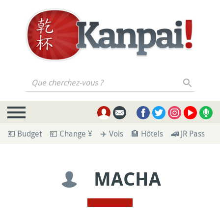
Que cherchez-vous ?
💶 Budget
💴 Change ¥
✈️ Vols
🏨 Hôtels
🚄 JR Pass
🪪
MACHA