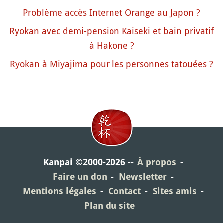
Problème accès Internet Orange au Japon ?
Ryokan avec demi-pension Kaiseki et bain privatif
à Hakone ?
Ryokan à Miyajima pour les personnes tatouées ?
Kanpai ©2000-2026
À propos
Faire un don
Newsletter
Mentions légales
Contact
Sites amis
Plan du site