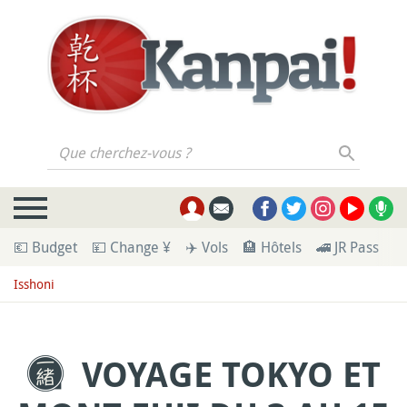
Que cherchez-vous ?
💶 Budget
💴 Change ¥
✈️ Vols
🏨 Hôtels
🚄 JR Pass
🪪
Isshoni
VOYAGE TOKYO ET