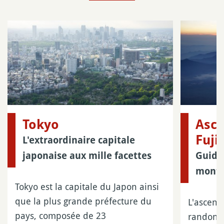
Tokyo
Asce
Fuji
L'extraordinaire capitale
japonaise aux mille facettes
Guide 
monta
Tokyo est la capitale du Japon ainsi
que la plus grande préfecture du
L'ascens
pays, composée de 23
randonné