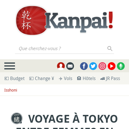
Que cherchez-vous ?
💶 Budget
💴 Change ¥
✈️ Vols
🏨 Hôtels
🚄 JR Pass
🪪
Isshoni
VOYAGE À TOKYO