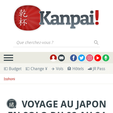
Que cherchez-vous ?
💶 Budget
💴 Change ¥
✈️ Vols
🏨 Hôtels
🚄 JR Pass
🪪
Isshoni
VOYAGE AU JAPON