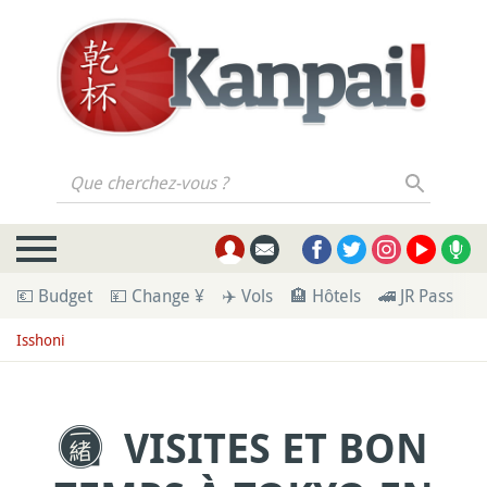
Que cherchez-vous ?
💶 Budget
💴 Change ¥
✈️ Vols
🏨 Hôtels
🚄 JR Pass
🪪
Isshoni
VISITES ET BON