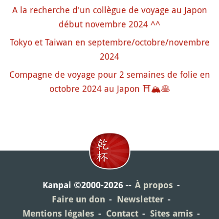
A la recherche d'un collègue de voyage au Japon
début novembre 2024 ^^
Tokyo et Taiwan en septembre/octobre/novembre
2024
Compagne de voyage pour 2 semaines de folie en
octobre 2024 au Japon ⛩️🏔️🥞
Kanpai ©2000-2026
À propos
Faire un don
Newsletter
Mentions légales
Contact
Sites amis