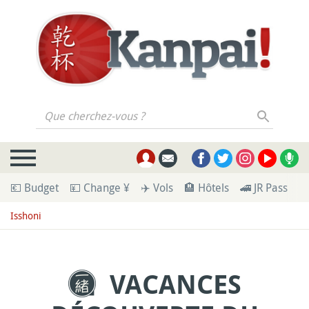
Que cherchez-vous ?
💶 Budget
💴 Change ¥
✈️ Vols
🏨 Hôtels
🚄 JR Pass
🪪
Isshoni
VACANCES