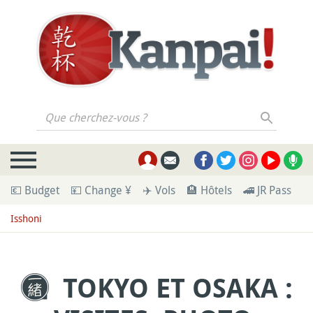
Que cherchez-vous ?
💶 Budget
💴 Change ¥
✈️ Vols
🏨 Hôtels
🚄 JR Pass
🪪
Isshoni
TOKYO ET OSAKA :