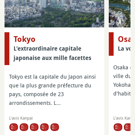
Tokyo
Osa
L'extraordinaire capitale
La voi
japonaise aux mille facettes
Osaka es
ville du
Tokyo est la capitale du Japon ainsi
Yokohama
que la plus grande préfecture du
d'habita
pays, composée de 23
arrondissements. L…
L'avis Kanpai
L'avis Kanp