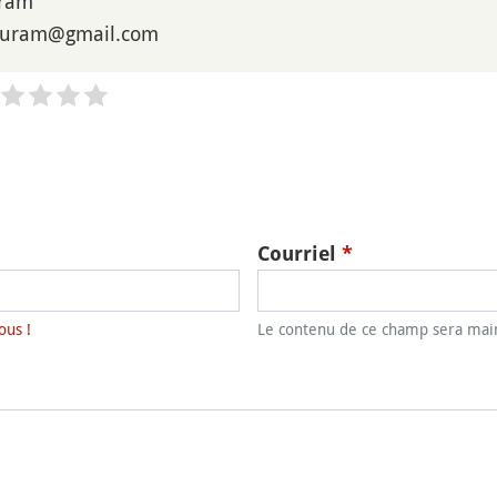
ram
ouram@gmail.com
Courriel
*
ous !
Le contenu de ce champ sera main