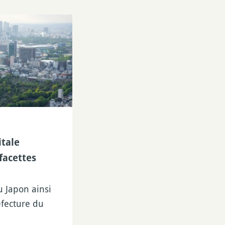
itale
facettes
u Japon ainsi
éfecture du