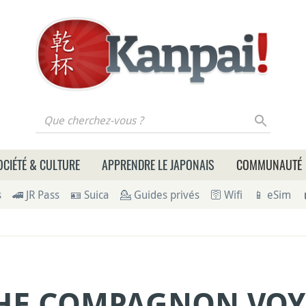
 cherchez-vous ?
OCIÉTÉ & CULTURE
APPRENDRE LE JAPONAIS
COMMUNAUTÉ
s
🚄 JR Pass
🪪 Suica
💁 Guides privés
🛜 Wifi
📱 eSim
HE COMPAGNON VOYA