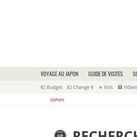
Que
VOYAGE AU JAPON
GUIDE DE VISITES
S
💶 Budget
💴 Change ¥
✈️ Vols
🏨 Hôtel
Isshoni
RECHERC