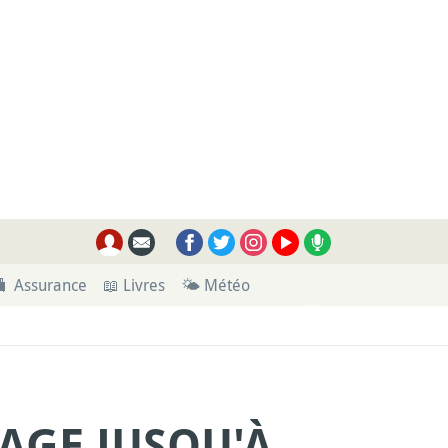
🧳 Assurance
📖 Livres
🌤 Météo
GE JUSQU'À