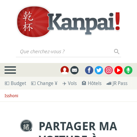
Que cherchez-vous ?
💶 Budget
💴 Change ¥
✈️ Vols
🏨 Hôtels
🚄 JR Pass
🪪
Isshoni
PARTAGER MA