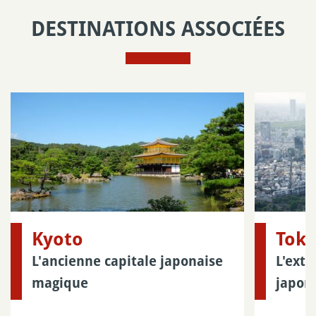
DESTINATIONS ASSOCIÉES
Kyoto
Tok
L'ancienne capitale japonaise
L'extr
magique
japona