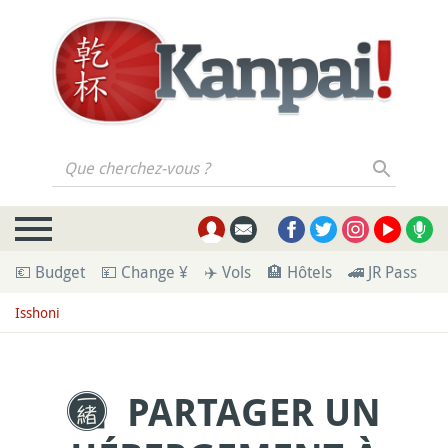
Que cherchez-vous ?
💶 Budget
💴 Change ¥
✈️ Vols
🏨 Hôtels
🚄 JR Pass
🪪
Isshoni
PARTAGER UN