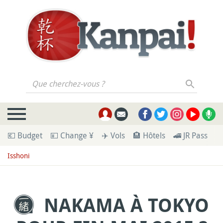
Que cherchez-vous ?
💶 Budget
💴 Change ¥
✈️ Vols
🏨 Hôtels
🚄 JR Pass
🪪
Isshoni
NAKAMA À TOKYO