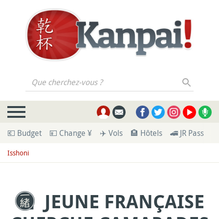
Que cherchez-vous ?
💶 Budget
💴 Change ¥
✈️ Vols
🏨 Hôtels
🚄 JR Pass
🪪
Isshoni
JEUNE FRANÇAISE