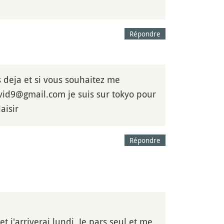
Répondre
s deja et si vous souhaitez me
avid9@gmail.com je suis sur tokyo pour
aisir
Répondre
t j'arriverai lundi. Je pars seul et me