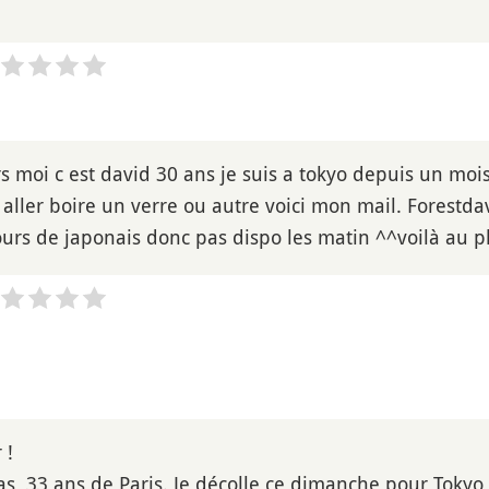
rs moi c est david 30 ans je suis a tokyo depuis un moi
 aller boire un verre ou autre voici mon mail. Forestd
urs de japonais donc pas dispo les matin ^^voilà au pl
 !
as, 33 ans de Paris. Je décolle ce dimanche pour Tokyo e