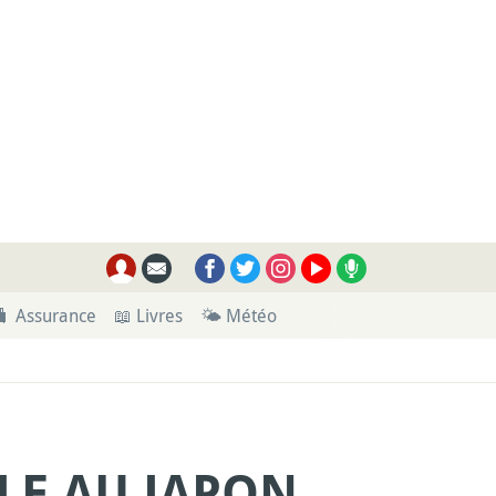
🧳 Assurance
📖 Livres
🌤 Météo
LE AU JAPON