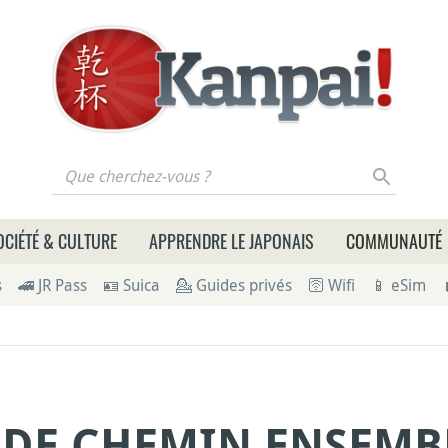
 cherchez-vous ?
OCIÉTÉ & CULTURE
APPRENDRE LE JAPONAIS
COMMUNAUTÉ
s
🚄 JR Pass
🪪 Suica
💁 Guides privés
🛜 Wifi
📱 eSim
 DE CHEMIN ENSEMB