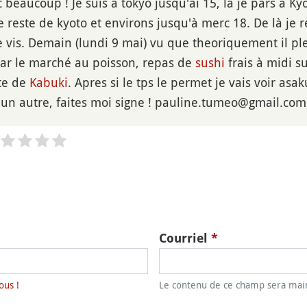
beaucoup ! Je suis à tokyo jusqu'ai 15, là je pars à Ky
 reste de kyoto et environs jusqu'à merc 18. De là je r
 vis. Demain (lundi 9 mai) vu que theoriquement il pleu
r le marché au poisson, repas de
sushi
frais à midi su
cte de
Kabuki
. Apres si le tps le permet je vais voir asa
 un autre, faites moi signe ! pauline.tumeo@gmail.com
Courriel
*
ous !
Le contenu de ce champ sera main