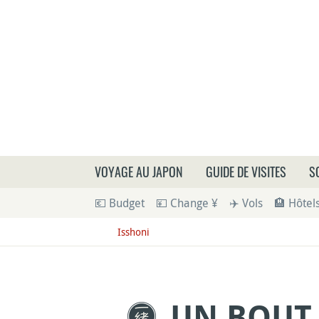
Que
VOYAGE AU JAPON
GUIDE DE VISITES
S
💶 Budget
💴 Change ¥
✈️ Vols
🏨 Hôtel
Isshoni
UN BOUT