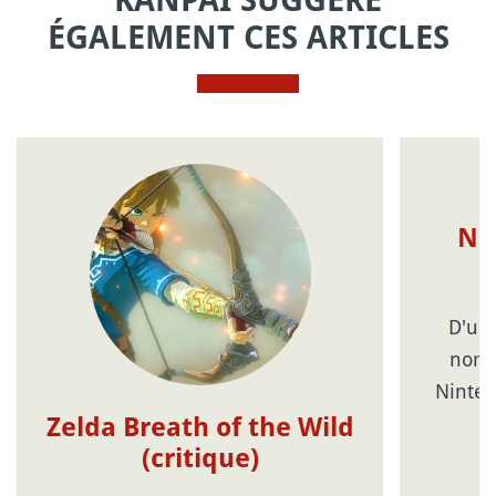
KANPAI SUGGÈRE
ÉGALEMENT CES ARTICLES
Ne
l
D'un 
nomin
Ninten
Zelda Breath of the Wild
(critique)