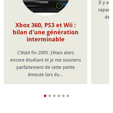
Il y a
capaci
des
Xbox 360, PS3 et Wii :
bilan d'une génération
interminable
C’était fin 2005. J’étais alors
encore étudiant et je me souviens
parfaitement de cette petite
émeute lors du…