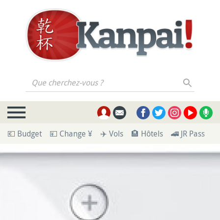
Que cherchez-vous ?
💶 Budget
💴 Change ¥
✈️ Vols
🏨 Hôtels
🚄 JR Pass
🪪