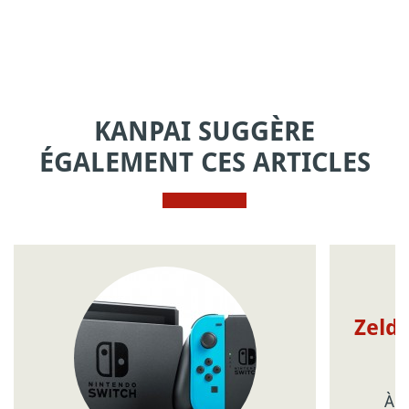
KANPAI SUGGÈRE
ÉGALEMENT CES ARTICLES
Zelda
À r