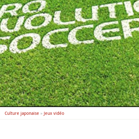
Culture japonaise
»
Jeux vidéo