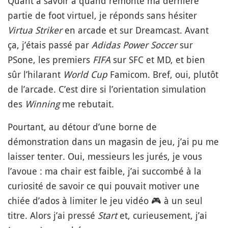
Quant à savoir à quand remonte ma dernière
partie de foot virtuel, je réponds sans hésiter
Virtua Striker
en arcade et sur Dreamcast. Avant
ça, j’étais passé par
Adidas Power Soccer
sur
PSone, les premiers
FIFA
sur SFC et MD, et bien
sûr l’hilarant
World Cup
Famicom. Bref, oui, plutôt
de l’arcade. C’est dire si l’orientation simulation
des
Winning
me rebutait.
Pourtant, au détour d’une borne de
démonstration dans un magasin de jeu, j’ai pu me
laisser tenter. Oui, messieurs les jurés, je vous
l’avoue : ma chair est faible, j’ai succombé à la
curiosité de savoir ce qui pouvait motiver une
chiée d’ados à limiter le jeu vidéo
🎮
à un seul
titre. Alors j’ai pressé
Start
et, curieusement, j’ai