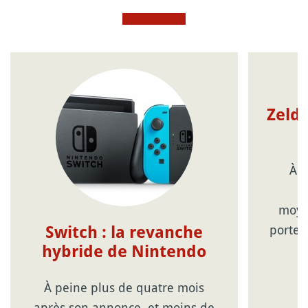
Zelda
À r
moyen
porte-
Switch : la revanche
hybride de Nintendo
À peine plus de quatre mois
après son annonce, et moins de