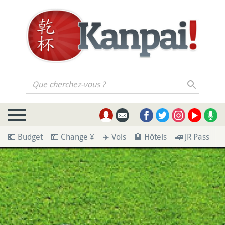
Que cherchez-vous ?
💶 Budget
💴 Change ¥
✈️ Vols
🏨 Hôtels
🚄 JR Pass
🪪