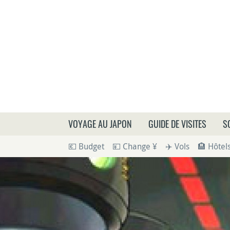
Que
VOYAGE AU JAPON
GUIDE DE VISITES
S
💶 Budget
💴 Change ¥
✈️ Vols
🏨 Hôtel