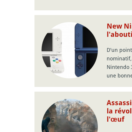
New Ni
l'abou
D'un point
nominatif,
Nintendo 
une bonn
Assassi
la révo
l'œuf