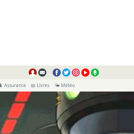
🧳 Assurance
📖 Livres
🌤 Météo