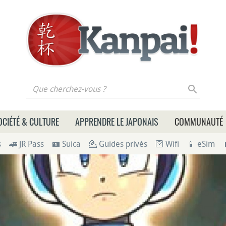
 cherchez-vous ?
OCIÉTÉ & CULTURE
APPRENDRE LE JAPONAIS
COMMUNAUTÉ
s
🚄 JR Pass
🪪 Suica
💁 Guides privés
🛜 Wifi
📱 eSim