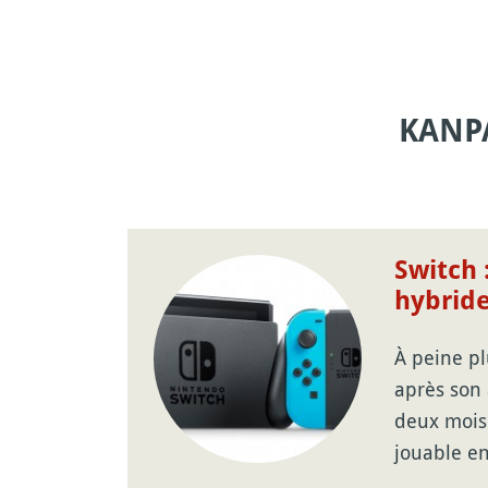
KANP
Switch 
hybrid
À peine pl
après son
deux mois 
jouable e