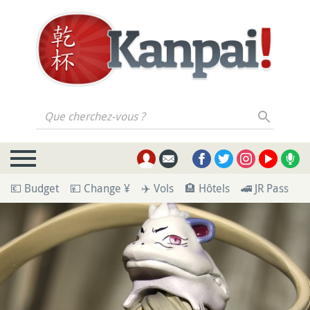
Que cherchez-vous ?
💶 Budget
💴 Change ¥
✈️ Vols
🏨 Hôtels
🚄 JR Pass
🪪