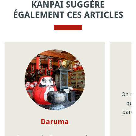
KANPAI SUGGÈRE
ÉGALEMENT CES ARTICLES
On ne
que
parco
Daruma