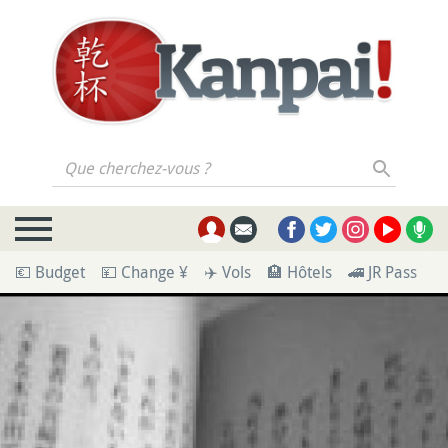
Que cherchez-vous ?
💶 Budget
💴 Change ¥
✈️ Vols
🏨 Hôtels
🚄 JR Pass
🪪