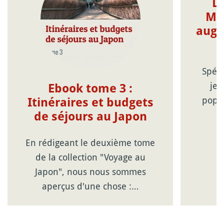
L
Miy
augm
Spéci
jeu
Ebook tome 3 :
popul
Itinéraires et budgets
de séjours au Japon
En rédigeant le deuxième tome
de la collection "Voyage au
Japon", nous nous sommes
aperçus d'une chose :…