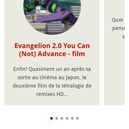
Quoi qu
pense,
si
Evangelion 2.0 You Can
(Not) Advance - film
Enfin! Quasiment un an après sa
sortie au cinéma au Japon, le
deuxième film de la tétralogie de
remixes HD…