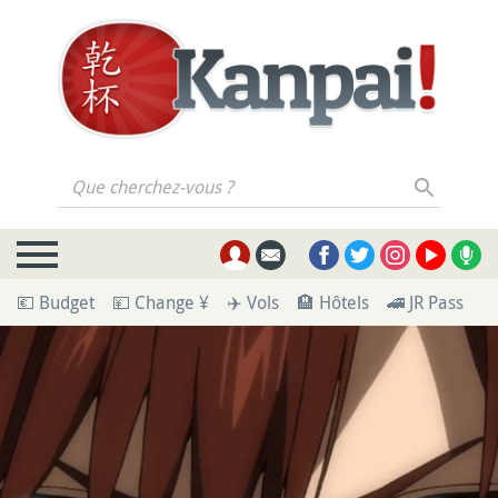
Que cherchez-vous ?
💶 Budget
💴 Change ¥
✈️ Vols
🏨 Hôtels
🚄 JR Pass
🪪