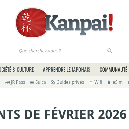
 cherchez-vous ?
OCIÉTÉ & CULTURE
APPRENDRE LE JAPONAIS
COMMUNAUTÉ
s
🚄 JR Pass
🪪 Suica
💁 Guides privés
🛜 Wifi
📱 eSim
TS DE FÉVRIER 2026