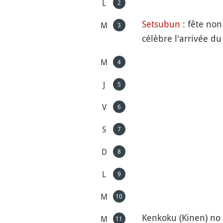
L
2
Setsubun
: fête non
M
3
célèbre l'arrivée d
M
4
J
5
V
6
S
7
D
8
L
9
M
10
Kenkoku (Kinen) no 
M
11