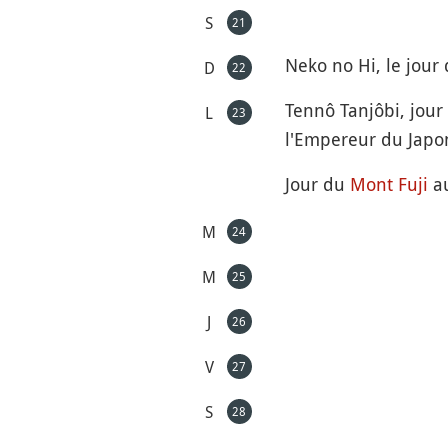
S
21
Neko no Hi, le jour
D
22
Tennô Tanjôbi, jour
L
23
l'Empereur du Japon
Jour du
Mont Fuji
au
M
24
M
25
J
26
V
27
S
28