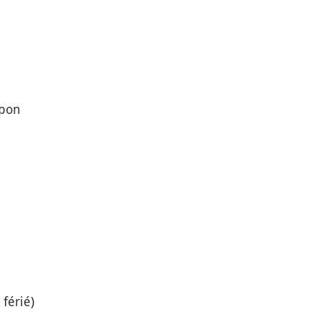
pon
férié)