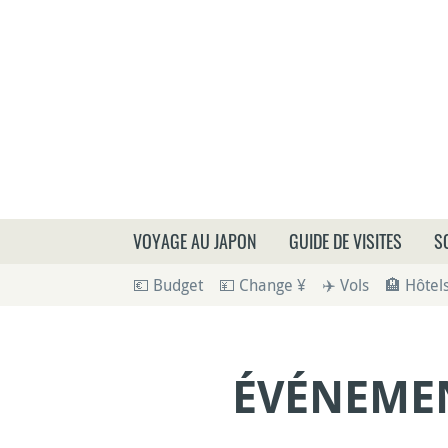
Que
VOYAGE AU JAPON
GUIDE DE VISITES
S
💶 Budget
💴 Change ¥
✈️ Vols
🏨 Hôtel
ÉVÉNEMEN