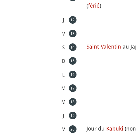
(
férié
)
J
12
V
13
Saint-Valentin
au Ja
S
14
D
15
L
16
M
17
M
18
J
19
Jour du
Kabuki
(non 
V
20