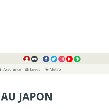
🧳 Assurance
📖 Livres
🌤 Météo
 AU JAPON