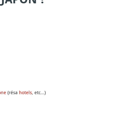
one
(résa
hotels
, etc...)