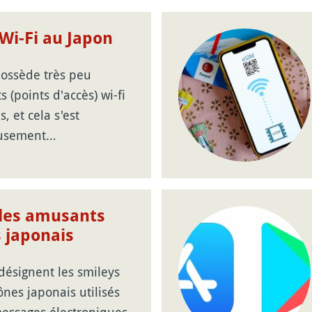
Wi-Fi au Japon
possède très peu
 (points d'accès) wi-fi
, et cela s'est
usement…
 les amusants
 japonais
désignent les smileys
nes japonais utilisés
essages électroniques.