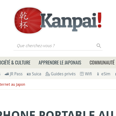
 cherchez-vous ?
OCIÉTÉ & CULTURE
APPRENDRE LE JAPONAIS
COMMUNAUTÉ
s
🚄 JR Pass
🪪 Suica
💁 Guides privés
🛜 Wifi
📱 eSim
ternet au Japon
PHONE PORTABLE AU 