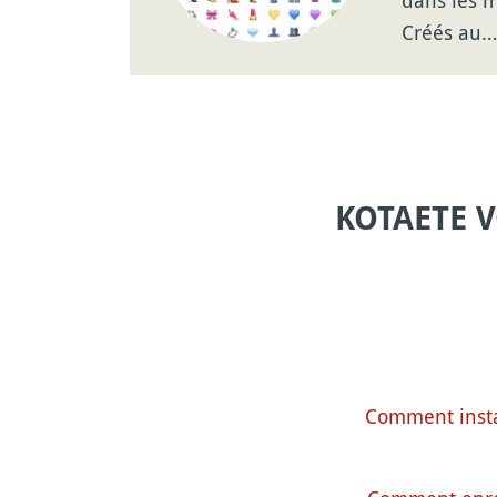
Créés au…
KOTAETE 
Comment instal