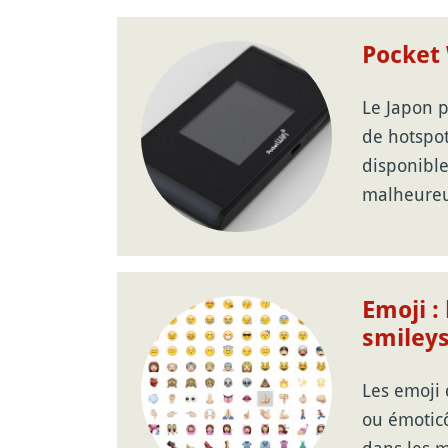
Pocket 
Le Japon 
de hotspots
disponibles
malheure
Emoji :
smileys
Les emoji 
ou émoticô
dans les m