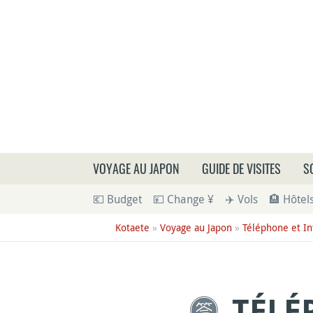
Que
VOYAGE AU JAPON
GUIDE DE VISITES
S
💶 Budget
💴 Change ¥
✈️ Vols
🏨 Hôtel
Kotaete
»
Voyage au Japon
»
Téléphone et In
TÉLÉ