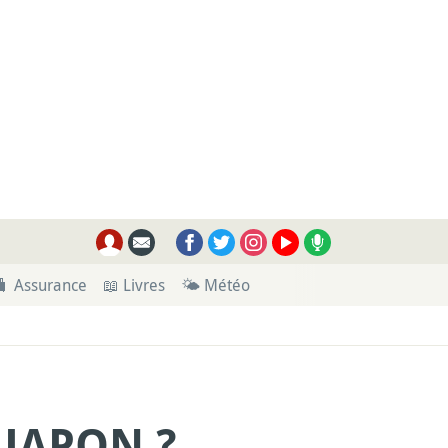
🧳 Assurance
📖 Livres
🌤 Météo
JAPON ?