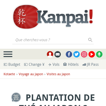
Que cherchez-vous ?
💶 Budget
💴 Change ¥
✈️ Vols
🏨 Hôtels
🚄 JR Pass
🪪
Kotaete
»
Voyage au Japon
»
Visites au Japon
PLANTATION DE