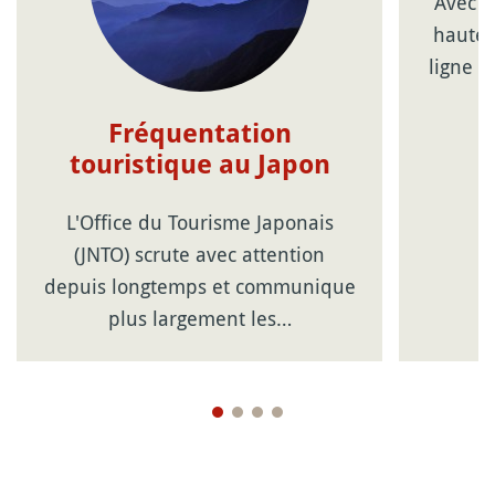
Avec l
haute 
ligne d
Fréquentation
touristique au Japon
L'Office du Tourisme Japonais
(JNTO) scrute avec attention
depuis longtemps et communique
plus largement les…