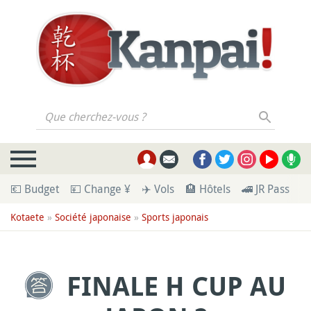
Que cherchez-vous ?
💶 Budget
💴 Change ¥
✈️ Vols
🏨 Hôtels
🚄 JR Pass
🪪
Kotaete
»
Société japonaise
»
Sports japonais
FINALE H CUP AU