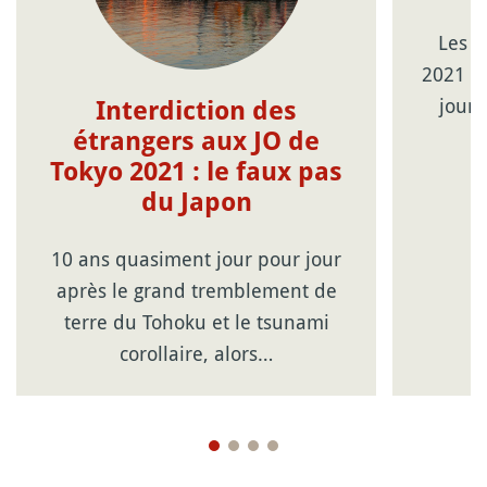
Les J
2021 c
jour
Interdiction des
étrangers aux JO de
Tokyo 2021 : le faux pas
du Japon
10 ans quasiment jour pour jour
après le grand tremblement de
terre du Tohoku et le tsunami
corollaire, alors…