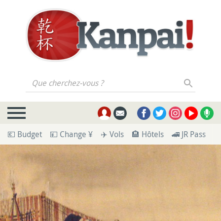
Que cherchez-vous ?
💶 Budget
💴 Change ¥
✈️ Vols
🏨 Hôtels
🚄 JR Pass
🪪