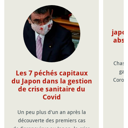
japo
absu
Chasse
gal
Les 7 péchés capitaux
Corona
du Japon dans la gestion
de crise sanitaire du
Covid
Un peu plus d'un an après la
découverte des premiers cas