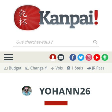
Que cherchez-vous ?
💶 Budget
💴 Change ¥
✈️ Vols
🏨 Hôtels
🚄 JR Pass
🪪
YOHANN26