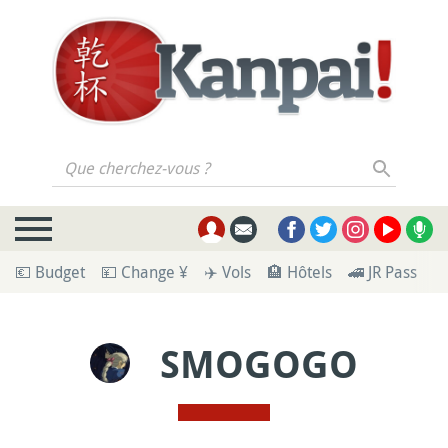
Que cherchez-vous ?
💶 Budget
💴 Change ¥
✈️ Vols
🏨 Hôtels
🚄 JR Pass
🪪
SMOGOGO