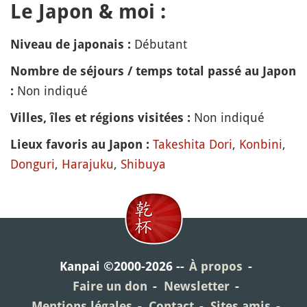
Le Japon & moi :
Débutant
Niveau de japonais :
Nombre de séjours / temps total passé au Japon
Non indiqué
:
Non indiqué
Villes, îles et régions visitées :
Takeshita Dori
,
Konbini
,
Lieux favoris au Japon :
Donguri
,
Harajuku
,
Shibuya
Kanpai ©2000-2026
À propos
Faire un don
Newsletter
Mentions légales
Contact
Sites amis