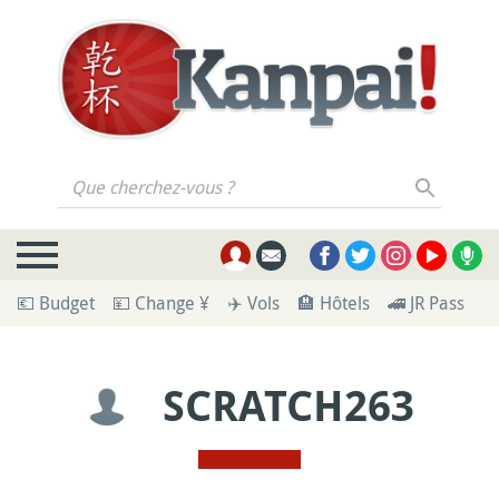
Que cherchez-vous ?
💶 Budget
💴 Change ¥
✈️ Vols
🏨 Hôtels
🚄 JR Pass
🪪
SCRATCH263