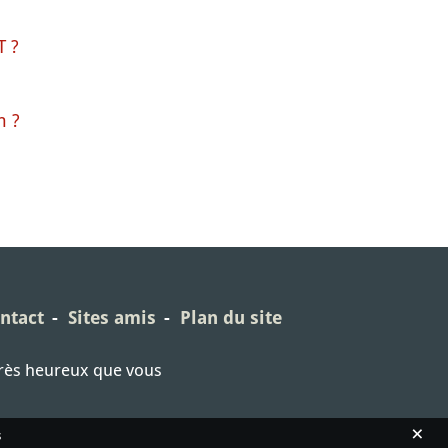
T ?
n ?
ntact
Sites amis
Plan du site
très heureux que vous
×
s