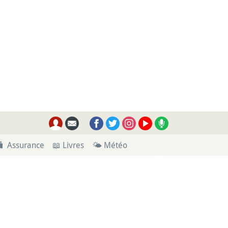
🧳 Assurance
📖 Livres
🌤 Météo