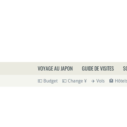
Que
VOYAGE AU JAPON
GUIDE DE VISITES
S
💶 Budget
💴 Change ¥
✈️ Vols
🏨 Hôtel