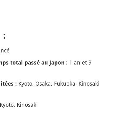
 :
ancé
1 an et 9
ps total passé au Japon :
Kyoto, Osaka, Fukuoka, Kinosaki
itées :
Kyoto, Kinosaki