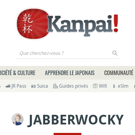
 cherchez-vous ?
OCIÉTÉ & CULTURE
APPRENDRE LE JAPONAIS
COMMUNAUTÉ
s
🚄 JR Pass
🪪 Suica
💁 Guides privés
🛜 Wifi
📱 eSim
JABBERWOCKY