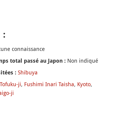
 :
une connaissance
Non indiqué
ps total passé au Japon :
Shibuya
itées :
Tofuku-ji
,
Fushimi Inari Taisha
,
Kyoto
,
igo-ji