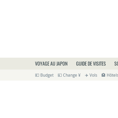
Que
VOYAGE AU JAPON
GUIDE DE VISITES
S
💶 Budget
💴 Change ¥
✈️ Vols
🏨 Hôtel