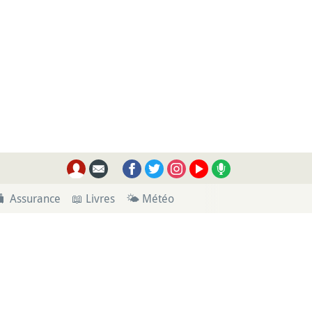
🧳 Assurance
📖 Livres
🌤 Météo