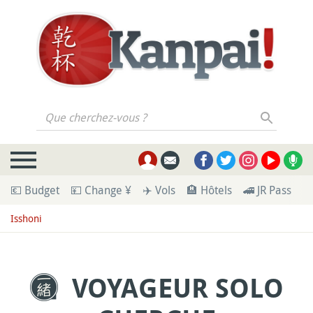
Que cherchez-vous ?
💶 Budget
💴 Change ¥
✈️ Vols
🏨 Hôtels
🚄 JR Pass
🪪
Isshoni
VOYAGEUR SOLO