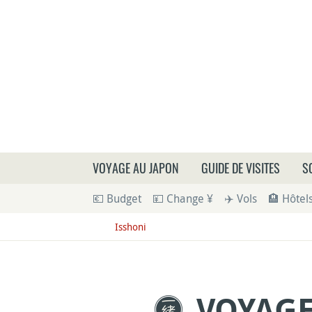
Que
VOYAGE AU JAPON
GUIDE DE VISITES
S
💶 Budget
💴 Change ¥
✈️ Vols
🏨 Hôtel
Isshoni
VOYAGE