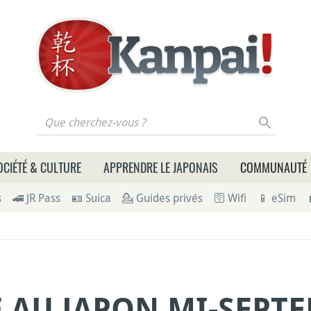
 cherchez-vous ?
OCIÉTÉ & CULTURE
APPRENDRE LE JAPONAIS
COMMUNAUTÉ
s
🚄 JR Pass
🪪 Suica
💁 Guides privés
🛜 Wifi
📱 eSim
 AU JAPON MI-SEPTE