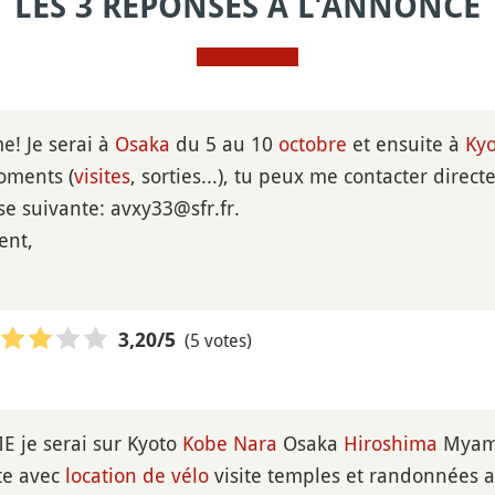
LES 3 RÉPONSES À L'ANNONCE
! Je serai à
Osaka
du 5 au 10
octobre
et ensuite à
Kyo
oments (
visites
, sorties...), tu peux me contacter dire
esse suivante: avxy33@sfr.fr.
ent,
(5 votes)
3,20
/5
 je serai sur Kyoto
Kobe
Nara
Osaka
Hiroshima
Myami
ite avec
location de vélo
visite temples et randonnées a