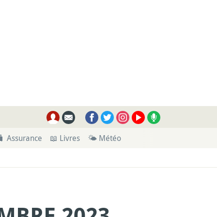
🧳 Assurance
📖 Livres
🌤 Météo
MBRE 2023