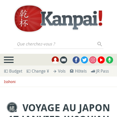
Que cherchez-vous ?
💶 Budget
💴 Change ¥
✈️ Vols
🏨 Hôtels
🚄 JR Pass
🪪
Isshoni
VOYAGE AU JAPON