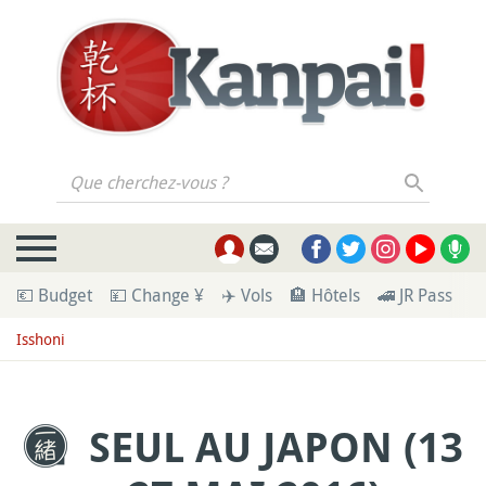
Que cherchez-vous ?
💶 Budget
💴 Change ¥
✈️ Vols
🏨 Hôtels
🚄 JR Pass
🪪
Isshoni
SEUL AU JAPON (13