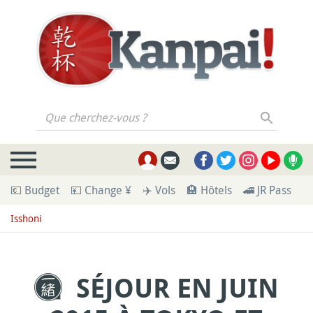
Que cherchez-vous ?
💶 Budget
💴 Change ¥
✈️ Vols
🏨 Hôtels
🚄 JR Pass
🪪
Isshoni
SÉJOUR EN JUIN