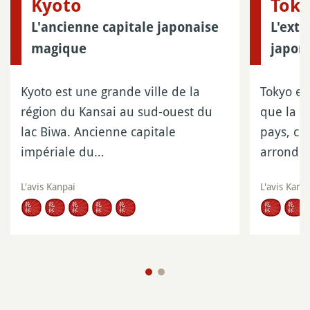
Kyoto
Tok
L'ancienne capitale japonaise
L'extr
magique
japona
Kyoto est une grande ville de la
Tokyo es
région du Kansai au sud-ouest du
que la p
lac Biwa. Ancienne capitale
pays, c
impériale du…
arrondi
L'avis Kanpai
L'avis Kanp