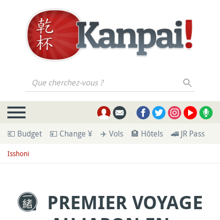
Que cherchez-vous ?
💶 Budget
💴 Change ¥
✈️ Vols
🏨 Hôtels
🚄 JR Pass
🪪
Isshoni
PREMIER VOYAGE