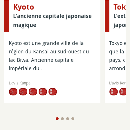
Kyoto
Tok
L'ancienne capitale japonaise
L'extr
magique
japona
Kyoto est une grande ville de la
Tokyo es
région du Kansai au sud-ouest du
que la p
lac Biwa. Ancienne capitale
pays, c
impériale du…
arrondi
L'avis Kanpai
L'avis Kanp