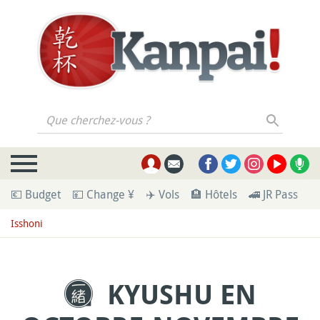
Que cherchez-vous ?
💶 Budget
💴 Change ¥
✈️ Vols
🏨 Hôtels
🚄 JR Pass
🪪
Isshoni
KYUSHU EN