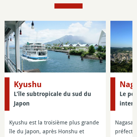
Kyushu
Nag
L'île subtropicale du sud du
Le por
Japon
inter
Kyushu est la troisième plus grande
Nagasaki 
île du Japon, après Honshu et
préfectu