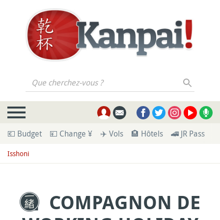
Que cherchez-vous ?
💶 Budget
💴 Change ¥
✈️ Vols
🏨 Hôtels
🚄 JR Pass
🪪
Isshoni
COMPAGNON DE