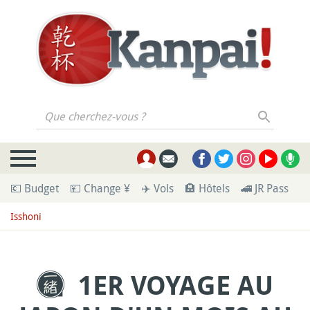
Que cherchez-vous ?
💶 Budget
💴 Change ¥
✈️ Vols
🏨 Hôtels
🚄 JR Pass
🪪
Isshoni
1ER VOYAGE AU