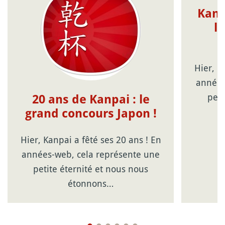
Kanp
l
Hier, K
années
peti
20 ans de Kanpai : le
grand concours Japon !
Hier, Kanpai a fêté ses 20 ans ! En
années-web, cela représente une
petite éternité et nous nous
étonnons…