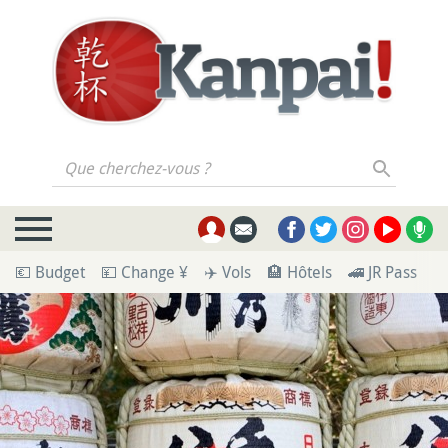
Que cherchez-vous ?
💶 Budget
💴 Change ¥
✈️ Vols
🏨 Hôtels
🚄 JR Pass
🪪