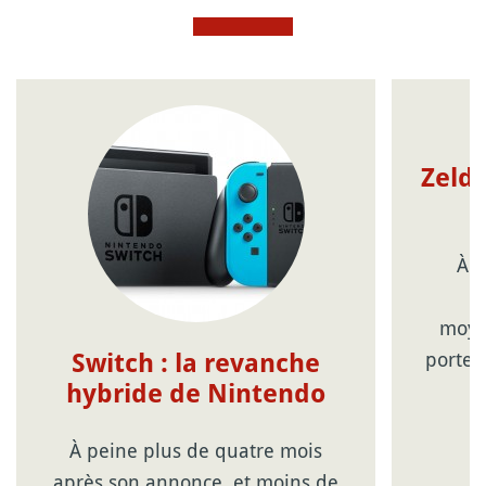
Zelda
À r
moyen
porte-
Switch : la revanche
hybride de Nintendo
À peine plus de quatre mois
après son annonce, et moins de