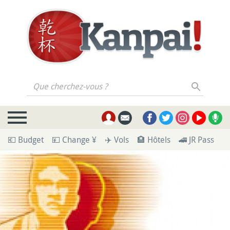
Que cherchez-vous ?
💶 Budget
💴 Change ¥
✈️ Vols
🏨 Hôtels
🚄 JR Pass
🪪