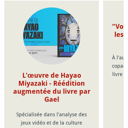
"Voy
les 
À l'au
copain
livre 
L'œuvre de Hayao
Miyazaki - Réédition
augmentée du livre par
Gael
Spécialisée dans l'analyse des
jeux vidéo et de la culture