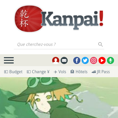
Que cherchez-vous ?
💶 Budget
💴 Change ¥
✈️ Vols
🏨 Hôtels
🚄 JR Pass
🪪