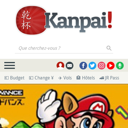
Que cherchez-vous ?
💶 Budget
💴 Change ¥
✈️ Vols
🏨 Hôtels
🚄 JR Pass
🪪